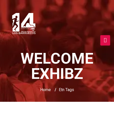
WELCOME
EXHIBZ
Home
/
Etn Tags