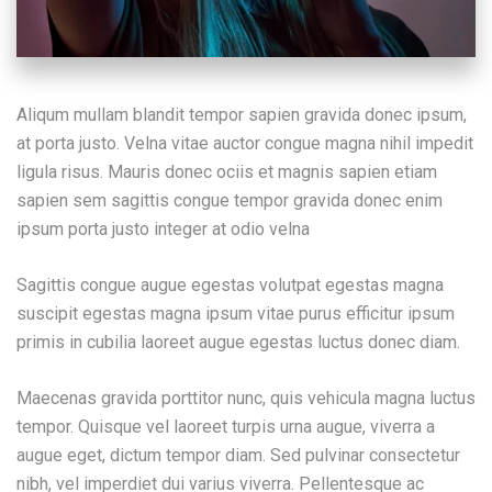
Aliqum mullam blandit tempor sapien gravida donec ipsum,
at porta justo. Velna vitae auctor congue magna nihil impedit
ligula risus. Mauris donec ociis et magnis sapien etiam
sapien sem sagittis congue tempor gravida donec enim
ipsum porta justo integer at odio velna
Sagittis congue augue egestas volutpat egestas magna
suscipit egestas magna ipsum vitae purus efficitur ipsum
primis in cubilia laoreet augue egestas luctus donec diam.
Maecenas gravida porttitor nunc, quis vehicula magna luctus
tempor. Quisque vel laoreet turpis urna augue, viverra a
augue eget, dictum tempor diam. Sed pulvinar consectetur
nibh, vel imperdiet dui varius viverra. Pellentesque ac