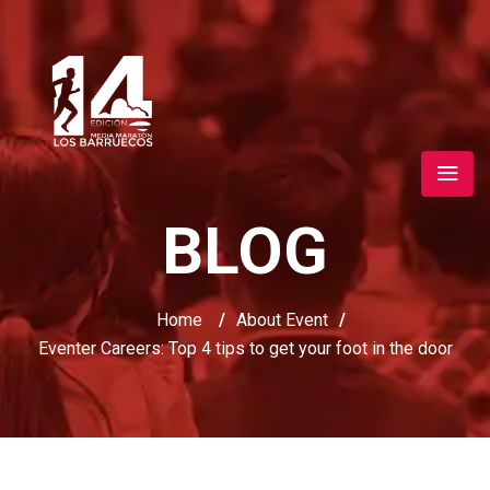
BLOG
Home
/
About Event
/
Eventer Careers: Top 4 tips to get your foot in the door