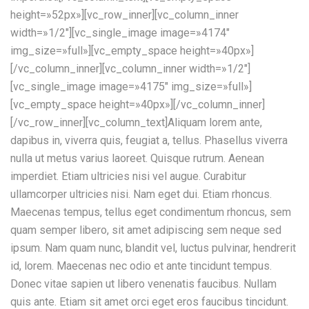
height=»52px»][vc_row_inner][vc_column_inner
width=»1/2″][vc_single_image image=»4174″
img_size=»full»][vc_empty_space height=»40px»]
[/vc_column_inner][vc_column_inner width=»1/2″]
[vc_single_image image=»4175″ img_size=»full»]
[vc_empty_space height=»40px»][/vc_column_inner]
[/vc_row_inner][vc_column_text]Aliquam lorem ante,
dapibus in, viverra quis, feugiat a, tellus. Phasellus viverra
nulla ut metus varius laoreet. Quisque rutrum. Aenean
imperdiet. Etiam ultricies nisi vel augue. Curabitur
ullamcorper ultricies nisi. Nam eget dui. Etiam rhoncus.
Maecenas tempus, tellus eget condimentum rhoncus, sem
quam semper libero, sit amet adipiscing sem neque sed
ipsum. Nam quam nunc, blandit vel, luctus pulvinar, hendrerit
id, lorem. Maecenas nec odio et ante tincidunt tempus.
Donec vitae sapien ut libero venenatis faucibus. Nullam
quis ante. Etiam sit amet orci eget eros faucibus tincidunt.