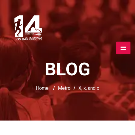
BLOG
Home
/
Metro
/
X, x, and x