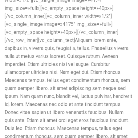
width=»1/2″][vc_single_image image=»4174″
img_size=»full»][vc_empty_space height=»40px»]
[/vc_column_inner][vc_column_inner width=»1/2″]
[vc_single_image image=»4175″ img_size=»full»]
[vc_empty_space height=»40px»][/vc_column_inner]
[/vc_row_inner][vc_column_text]Aliquam lorem ante,
dapibus in, viverra quis, feugiat a, tellus. Phasellus viverra
nulla ut metus varius laoreet. Quisque rutrum. Aenean
imperdiet. Etiam ultricies nisi vel augue. Curabitur
ullamcorper ultricies nisi. Nam eget dui. Etiam rhoncus.
Maecenas tempus, tellus eget condimentum rhoncus, sem
quam semper libero, sit amet adipiscing sem neque sed
ipsum. Nam quam nunc, blandit vel, luctus pulvinar, hendrerit
id, lorem. Maecenas nec odio et ante tincidunt tempus.
Donec vitae sapien ut libero venenatis faucibus. Nullam
quis ante. Etiam sit amet orci eget eros faucibus tincidunt.
Duis leo. Etiam rhoncus. Maecenas tempus, tellus eget
condimentum rhoncus, sem quam semper libero, sit amet